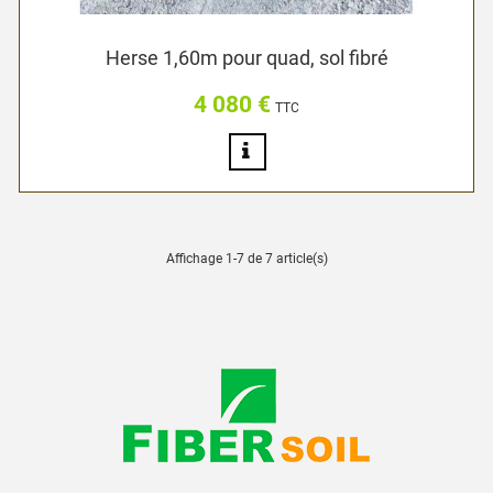
Herse 1,60m pour quad, sol fibré
4 080 €
Prix
TTC
Affichage 1-7 de 7 article(s)