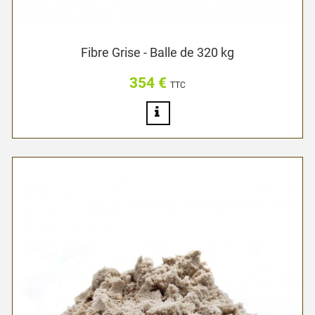
Fibre Grise - Balle de 320 kg
354 €
Prix
TTC