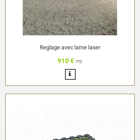
Reglage avec lame laser
910 €
Prix
TTC