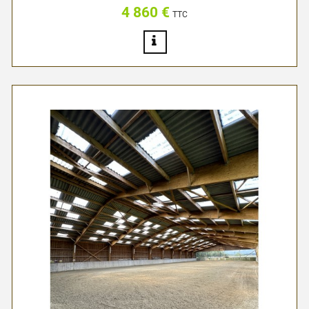
4 860 €
Prix
TTC