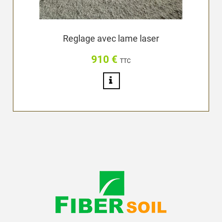
Reglage avec lame laser
910 €
Prix
TTC