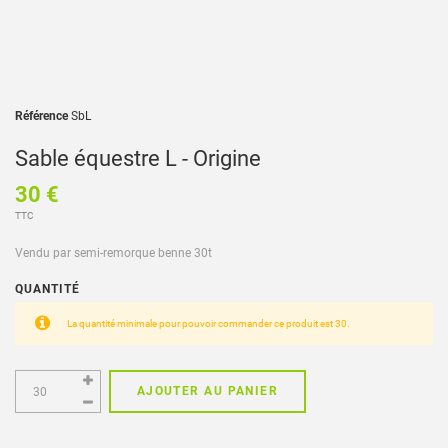
Référence
SbL
Sable équestre L - Origine
30 €
TTC
Vendu par semi-remorque benne 30t
QUANTITÉ
La quantité minimale pour pouvoir commander ce produit est 30.
AJOUTER AU PANIER